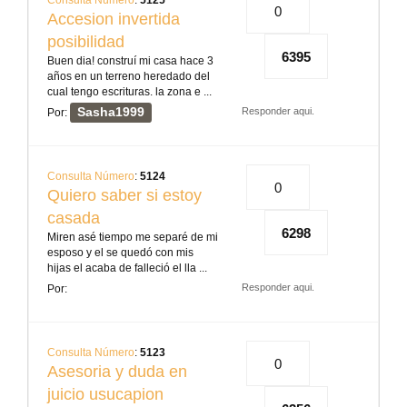
Consulta Número
:
5125
0
Accesion invertida
posibilidad
6395
Buen dia! construí mi casa hace 3
años en un terreno heredado del
cual tengo escrituras. la zona e ...
Sasha1999
Responder aqui.
Por:
Consulta Número
:
5124
0
Quiero saber si estoy
casada
6298
Miren asé tiempo me separé de mi
esposo y el se quedó con mis
hijas el acaba de falleció el lla ...
Responder aqui.
Por:
Consulta Número
:
5123
0
Asesoria y duda en
juicio usucapion