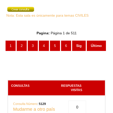
Nota: Esta sala es únicamente para temas CIVILES
Pagina:
Página 1 de 511
1
2
3
4
5
6
Sig
Último
CONSULTAS
RESPUESTAS
.
VISITAS
Consulta Número
:
5129
0
Mudarme a otro país