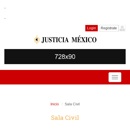
.
.
Login
Registrate
Toggle
navigati
Inicio
Sala Civil
Sala Civil