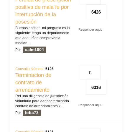
positiva de mala fe por
6426
interrupción de la
posesión
Buenas noches, mi pregunta es la
Responder aqui.
siguiente: tengo un departamento
que adquirí en compraventa
median ...
calm1604
Por:
Consulta Número
:
5126
0
Terminacion de
contrato de
6316
arrendamiento
Rei una diligencia de jurisdicción
voluntaria para dar por terminado
Responder aqui.
contrato de arrendamiento k ...
loba73
Por: