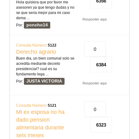
6356
Hola quisiera que por favor me
asesoren ya que tengo dudas y no
se que seria mejor para mi caso
dema ...
Responder aqui.
poncho14
Por:
Consulta Número
:
5122
0
Derecho agrario
Buen dia, un bien comunal solo se
acredita mediante decreto
6384
presidencial? cual es su
fundamento lega ...
JUSTA VICTORIA
Por:
Responder aqui.
Consulta Número
:
5121
0
Mi ex esposa no ha
dado pension
6323
alimentaria durante
seis meses