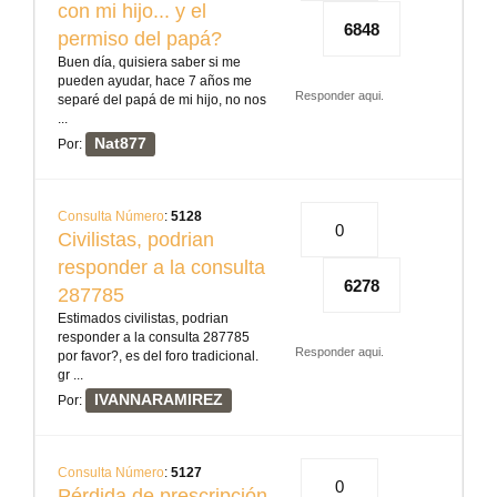
con mi hijo... y el
6848
permiso del papá?
Buen día, quisiera saber si me
pueden ayudar, hace 7 años me
Responder aqui.
separé del papá de mi hijo, no nos
...
Nat877
Por:
Consulta Número
:
5128
0
Civilistas, podrian
responder a la consulta
6278
287785
Estimados civilistas, podrian
responder a la consulta 287785
Responder aqui.
por favor?, es del foro tradicional.
gr ...
IVANNARAMIREZ
Por:
Consulta Número
:
5127
0
Pérdida de prescripción