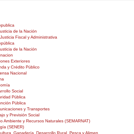
epublica
sticia de la Nación
Justicia Fiscal y Administrativa
epública
sticia de la Nación
rnacion
iones Exteriores
nda y Crédito Público
fensa Nacional
ina
nomía
rrollo Social
ridad Pública
unción Pública
unicaciones y Transportes
ajo y Previsión Social
dio Ambiente y Recursos Naturales (SEMARNAT)
rgía (SENER)
cultura, Ganadería, Desarrollo Rural, Pesca y Alimen