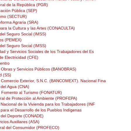
ral de la República (PGR)
cación Pública (SEP)
rismo (SECTUR)
Reforma Agraria (SRA)
para la Cultura y las Artes (CONACULTA)
 del Seguro Social (IMSS)
nos (PEMEX)
 del Seguro Social (IMSS)
idad y Servicios Sociales de los Trabajadores del Es
e Electricidad (CFE)
Centro
 Obras y Servicios Públicos (BANOBRAS)
ud (SS)
 Comercio Exterior, S.N.C. (BANCOMEXT). Nacional Fina
 del Agua (CNA)
e Fomento al Turismo (FONATUR)
eral de Protección al Ambiente (PROFEPA)
o Nacional de la Vivienda para los Trabajadores (INF
para el Desarrollo de los Pueblos Indí­genas
l del Deporte (CONADE)
icios Auxiliares (ASA)
deral del Consumidor (PROFECO)