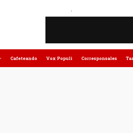
.
Cafeteando
Vox Populi
Corresponsales
Ta