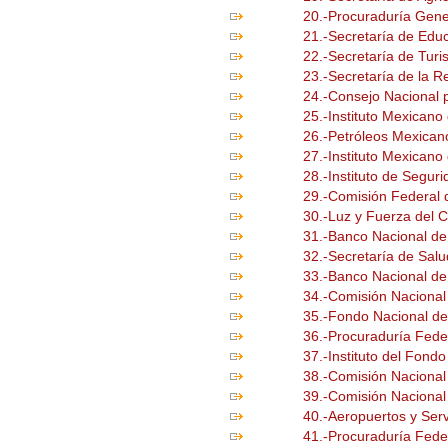
20.-Procuraduría Gene
21.-Secretarí­a de Edu
22.-Secretarí­a de Tu
23.-Secretarí­a de la 
24.-Consejo Nacional 
25.-Instituto Mexicano
26.-Petróleos Mexica
27.-Instituto Mexicano
28.-Instituto de Segur
29.-Comisión Federal d
30.-Luz y Fuerza del 
31.-Banco Nacional de
32.-Secretarí­a de Sal
33.-Banco Nacional de
34.-Comisión Nacional
35.-Fondo Nacional d
36.-Procuradurí­a Fed
37.-Instituto del Fond
38.-Comisión Nacional 
39.-Comisión Naciona
40.-Aeropuertos y Serv
41.-Procuradurí­a Fe