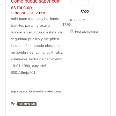
Cómo puedo saber cuál
es mi cuip
5022
Fecha: 2012-03-12 16:09
hola buen día estoy haciendo
2012-03-12
17:09
tramites para ingresar a
laborar en el consejo estatal de
Huerta&Asociados
seguridad publica y me piden
la cuip, cómo puedo obtenerla,
mi nombre es fatima judith silva
villanueva, fecha de nacimiento
19-01-1980, curp sivf
800119mjcllt01
agradezco la ayuda y atención.
...
Por:
rubia1901_NR