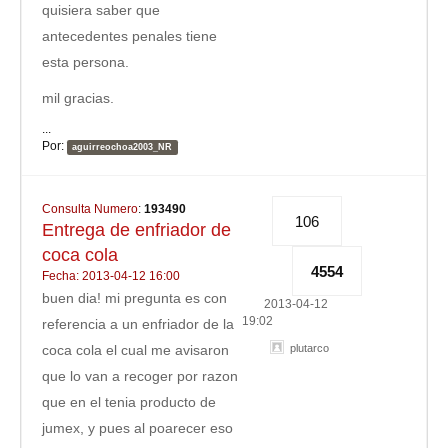
quisiera saber que
antecedentes penales tiene
esta persona.
mil gracias.
...
Por:
aguirreochoa2003_NR
Consulta Numero
:
193490
106
Entrega de enfriador de
coca cola
4554
Fecha: 2013-04-12 16:00
buen dia! mi pregunta es con
2013-04-12
19:02
referencia a un enfriador de la
coca cola el cual me avisaron
plutarco
que lo van a recoger por razon
que en el tenia producto de
jumex, y pues al poarecer eso