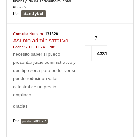
favor ayuda de antemano muchas
gracias ...
Sandybel
Por:
Consulta Numero
:
131328
7
Asunto administrtativo
Fecha: 2011-11-24 11:08
4331
necesito saber si puedo
presentar juicio administrativo y
que tipo seria para poder ver si
puedo reducir un valor
catastral de un predio
ampliado.
gracias
...
Por:
juridico2011_NR