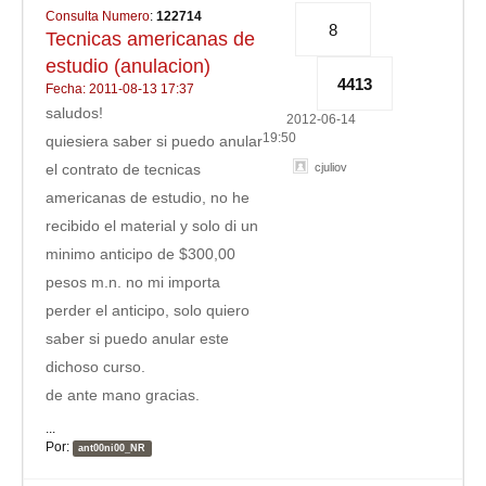
Consulta Numero
:
122714
8
Tecnicas americanas de
estudio (anulacion)
4413
Fecha: 2011-08-13 17:37
saludos!
2012-06-14
19:50
quiesiera saber si puedo anular
el contrato de tecnicas
cjuliov
americanas de estudio, no he
recibido el material y solo di un
minimo anticipo de $300,00
pesos m.n. no mi importa
perder el anticipo, solo quiero
saber si puedo anular este
dichoso curso.
de ante mano gracias.
...
Por:
ant00ni00_NR