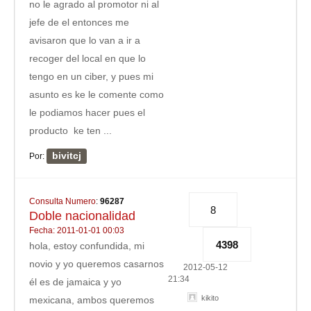
no le agrado al promotor ni al
jefe de el entonces me
avisaron que lo van a ir a
recoger del local en que lo
tengo en un ciber, y pues mi
asunto es ke le comente como
le podiamos hacer pues el
producto ke ten ...
bivitcj
Por:
Consulta Numero
:
96287
8
Doble nacionalidad
Fecha: 2011-01-01 00:03
4398
hola, estoy confundida, mi
novio y yo queremos casarnos
2012-05-12
21:34
él es de jamaica y yo
kikito
mexicana, ambos queremos