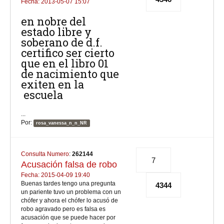
Fecha: 2013-05-07 15:07
en nobre del
estado libre y
soberano de d.f.
certifico ser cierto
que en el libro 01
de nacimiento que
exiten en la
escuela
...
Por:
rosa_vanessa_n_n_NR
Consulta Numero
:
262144
7
Acusación falsa de robo
Fecha: 2015-04-09 19:40
Buenas tardes tengo una pregunta
4344
un pariente tuvo un problema con un
chófer y ahora el chófer lo acusó de
robo agravado pero es falsa es
acusación que se puede hacer por