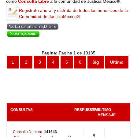
como
Consulta Libre
a la comunidad de Justicia México
®
.
Registrate ahora! y disfruta de todos los beneficios de la
Comunidad de JusticiaMexico
®
Pagina:
Página 1 de 19135
1
2
3
4
5
6
Sig
Último
CONSULTAS
RESPUESTAS
VISITAS
ULTIMO
MENSAJE
Consulta Numero
:
141643
8