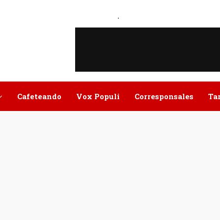
.
Cafeteando
Vox Populi
Corresponsales
Ta