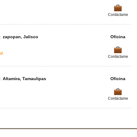
Contáctame
e:
zapopan, Jalisco
Oficina
al
Contáctame
e:
Altamira, Tamaulipas
Oficina
Contáctame