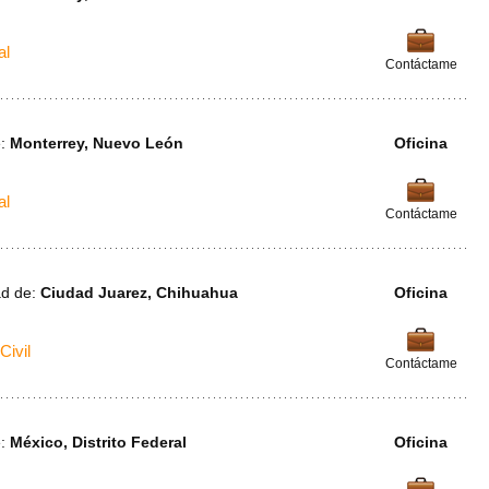
al
Contáctame
e:
Monterrey, Nuevo León
Oficina
al
Contáctame
ad de:
Ciudad Juarez, Chihuahua
Oficina
Civil
Contáctame
e:
México, Distrito Federal
Oficina