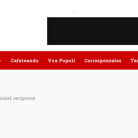
.
Cafeteando
Vox Populi
Corresponsales
Ta
ional recíproca