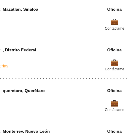
e:
Mazatlan, Sinaloa
Oficina
Contáctame
e:
, Distrito Federal
Oficina
erias
Contáctame
e:
queretaro, Querétaro
Oficina
Contáctame
e:
Monterrey, Nuevo León
Oficina