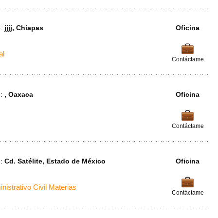
e:
jjjj, Chiapas
Oficina
al
Contáctame
e:
, Oaxaca
Oficina
Contáctame
e:
Cd. Satélite, Estado de México
Oficina
nistrativo Civil Materias
Contáctame