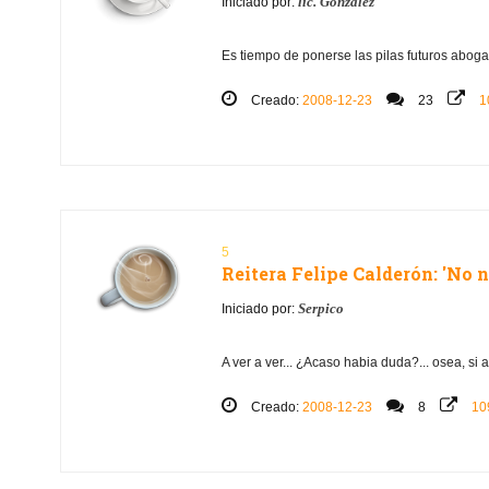
lic. Gonzalez
Iniciado por:
Es tiempo de ponerse las pilas futuros abogad
Creado:
2008-12-23
23
1
5
Reitera Felipe Calderón: 'No 
Serpico
Iniciado por:
A ver a ver... ¿Acaso habia duda?... osea, si
Creado:
2008-12-23
8
10