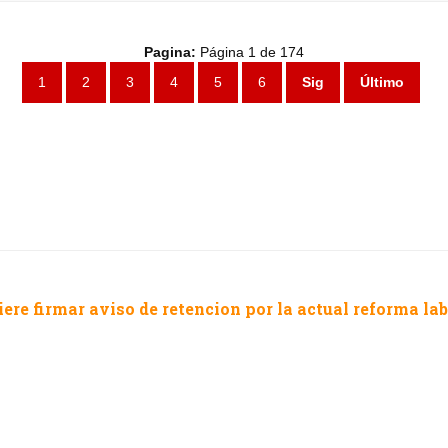
Pagina:
Página 1 de 174
1
2
3
4
5
6
Sig
Último
ere firmar aviso de retencion por la actual reforma la