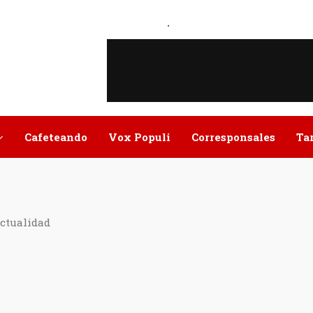
.
Cafeteando
Vox Populi
Corresponsales
Ta
actualidad