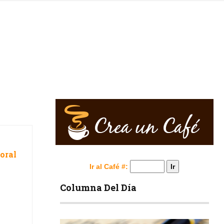
boral
Ir al Café #:
Columna Del Día