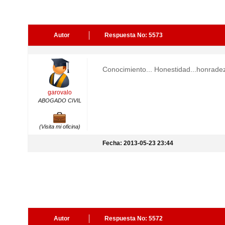
Autor
Respuesta No: 5573
Conocimiento... Honestidad...honradez..
garovalo
ABOGADO CIVIL
(Visita mi oficina)
Fecha: 2013-05-23 23:44
Autor
Respuesta No: 5572