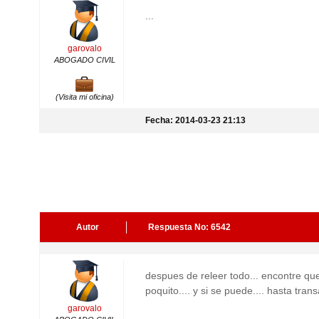
...
garovalo
ABOGADO CIVIL
(Visita mi oficina)
Fecha: 2014-03-23 21:13
Autor
Respuesta No: 6542
despues de releer todo... encontre que
poquito.... y si se puede.... hasta trans
garovalo