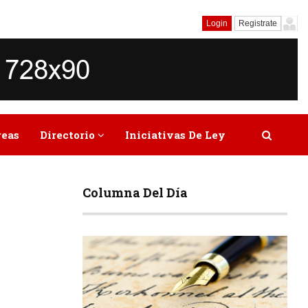
Login
Registrate
reas
Directorio
Iniciativas De Ley
Columna Del Día