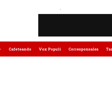
.
Cafeteando
Vox Populi
Corresponsales
Ta