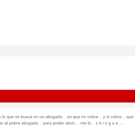
 lo que se busca en un abogado... es que no cobre... y si cobra... que
ar al pobre abogado... para poder decir.... me lo... c h i n g u e ....