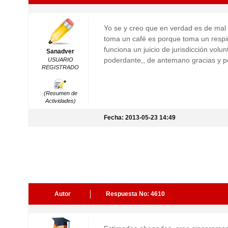
Yo se y creo que en verdad es de mal 
toma un café es porque toma un respi
funciona un juicio de jurisdicción vol
Sanadver
poderdante,, de antemano gracias y po
USUARIO
REGISTRADO
(Resumen de
Actividades)
Fecha: 2013-05-23 14:49
Autor
Respuesta No: 4610