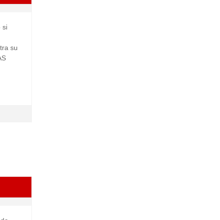
 si
tra su
AS