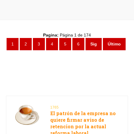
Pagina:
Página 1 de 174
1
2
3
4
5
6
Sig
Último
1765
El patrón de la empresa no
quiere firmar aviso de
retencion por la actual
reforma laboral