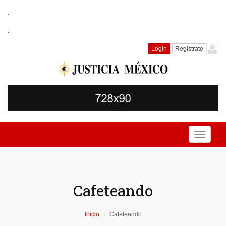
.
.
Login
Registrate
Toggle
navigati
Cafeteando
Inicio
Cafeteando