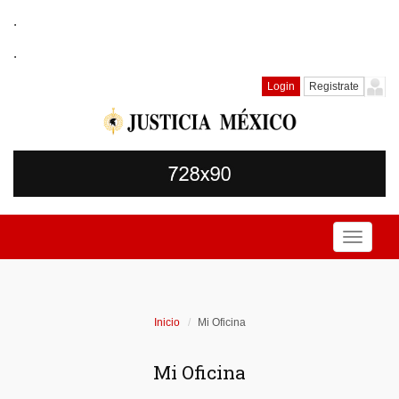
.
.
Login
Registrate
Toggle
navigati
Inicio
Mi Oficina
Mi Oficina