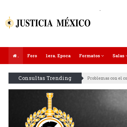
.
.
Foro
1era. Epoca
Formatos
Salas
Consultas Trending
Problemas con el cob