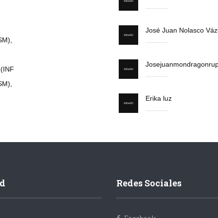
José Juan Nolasco Váz
SM),
Josejuanmondragonru
 (INF
SM),
Erika luz
d
Redes Sociales