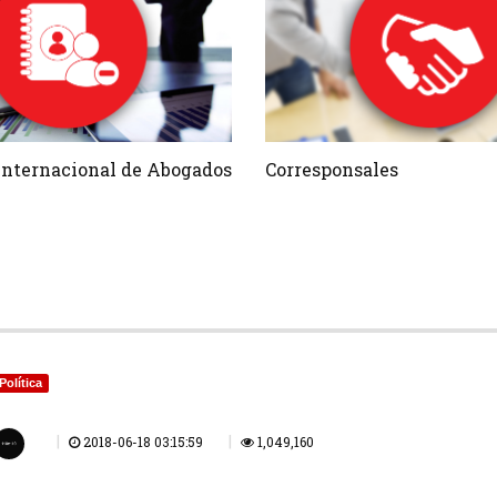
 Internacional de Abogados
Corresponsales
Política
|
|
2018-06-18 03:15:59
1,049,160