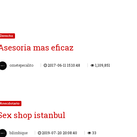
Derecho
Asesoria mas eficaz
|
|
ometepecalito
2017-06-11 15:10:48
1,109,851
Anecdotario
Sex shop istanbul
|
|
bilimbique
2019-07-20 20:08:40
33