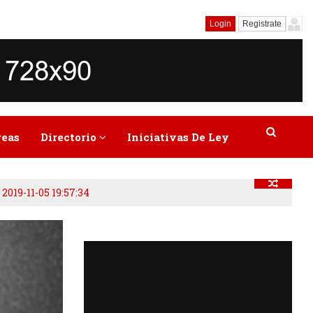
Login
Registrate
reas
Directorio
Iniciativas De Ley
-
2019-11-05 19:57:34