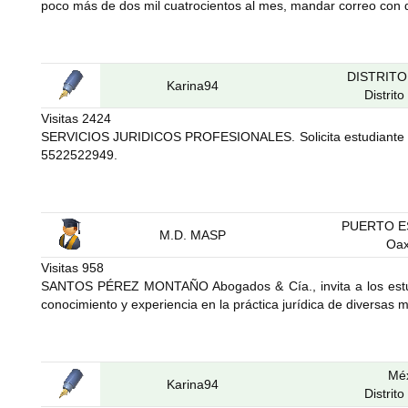
poco más de dos mil cuatrocientos al mes, mandar correo con 
DISTRIT
Karina94
Distrit
Visitas
2424
SERVICIOS JURIDICOS PROFESIONALES. Solicita estudiante bec
5522522949.
PUERTO 
M.D. MASP
Oa
Visitas
958
SANTOS PÉREZ MONTAÑO Abogados & Cía., invita a los estudi
conocimiento y experiencia en la práctica jurídica de diversas 
Mé
Karina94
Distrit