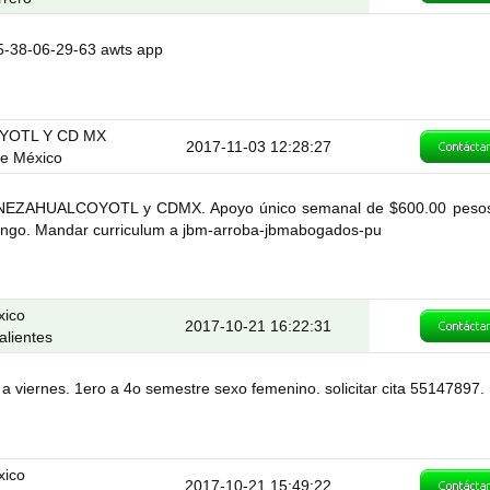
55-38-06-29-63 awts app
YOTL Y CD MX
2017-11-03 12:28:27
de México
de NEZAHUALCOYOTL y CDMX. Apoyo único semanal de $600.00 pesos;
cingo. Mandar curriculum a jbm-arroba-jbmabogados-pu
xico
2017-10-21 16:22:31
alientes
 a viernes. 1ero a 4o semestre sexo femenino. solicitar cita 55147897. 
xico
2017-10-21 15:49:22