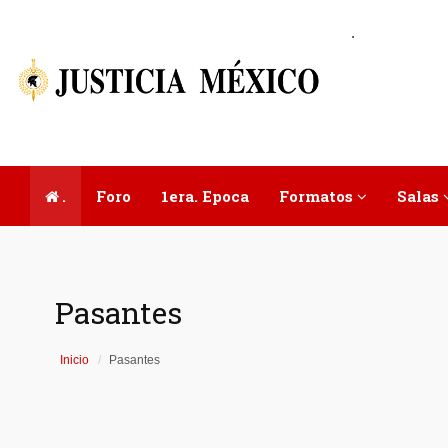
.
.
Foro
1era. Epoca
Formatos
Salas
Pasantes
Inicio
Pasantes