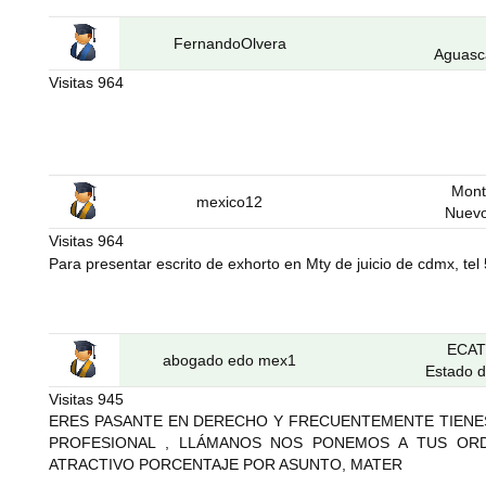
FernandoOlvera
Aguasc
Visitas
964
Mont
mexico12
Nuev
Visitas
964
Para presentar escrito de exhorto en Mty de juicio de cdmx, te
ECA
abogado edo mex1
Estado 
Visitas
945
ERES PASANTE EN DERECHO Y FRECUENTEMENTE TIENES
PROFESIONAL , LLÁMANOS NOS PONEMOS A TUS OR
ATRACTIVO PORCENTAJE POR ASUNTO, MATER