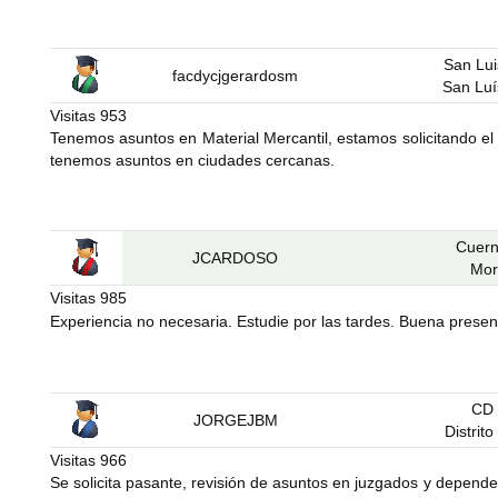
San Lui
facdycjgerardosm
San Luí
Visitas
953
Tenemos asuntos en Material Mercantil, estamos solicitando el 
tenemos asuntos en ciudades cercanas.
Cuer
JCARDOSO
Mor
Visitas
985
Experiencia no necesaria. Estudie por las tardes. Buena present
CD
JORGEJBM
Distrit
Visitas
966
Se solicita pasante, revisión de asuntos en juzgados y depende