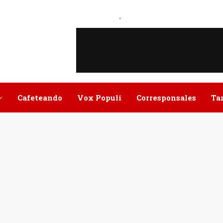
.
Cafeteando
Vox Populi
Corresponsales
Ta