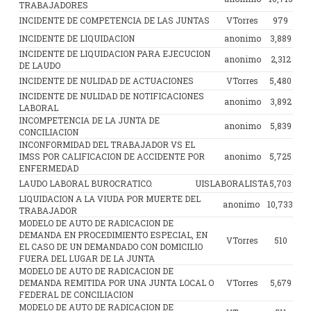
TRABAJADORES
INCIDENTE DE COMPETENCIA DE LAS JUNTAS
VTorres
979
INCIDENTE DE LIQUIDACION
anonimo
3,889
INCIDENTE DE LIQUIDACION PARA EJECUCION
anonimo
2,312
DE LAUDO
INCIDENTE DE NULIDAD DE ACTUACIONES
VTorres
5,480
INCIDENTE DE NULIDAD DE NOTIFICACIONES
anonimo
3,892
LABORAL
INCOMPETENCIA DE LA JUNTA DE
anonimo
5,839
CONCILIACION
INCONFORMIDAD DEL TRABAJADOR VS EL
IMSS POR CALIFICACION DE ACCIDENTE POR
anonimo
5,725
ENFERMEDAD
LAUDO LABORAL BUROCRATICO.
UISLABORALISTA
5,703
LIQUIDACION A LA VIUDA POR MUERTE DEL
anonimo
10,733
TRABAJADOR
MODELO DE AUTO DE RADICACION DE
DEMANDA EN PROCEDIMIENTO ESPECIAL, EN
VTorres
510
EL CASO DE UN DEMANDADO CON DOMICILIO
FUERA DEL LUGAR DE LA JUNTA
MODELO DE AUTO DE RADICACION DE
DEMANDA REMITIDA POR UNA JUNTA LOCAL O
VTorres
5,679
FEDERAL DE CONCILIACION
MODELO DE AUTO DE RADICACION DE