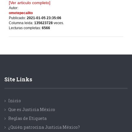
[Ver articulo completo]
Autor:
ometepecalito
Publicado:
2021-01-05 23:35:06
Columna leida:
135623728
veces.
Lecturas completas:
6566
Site Links
Inicio
Que es Justicia México
Reglas de Etiqueta
¿Quién patrocina Justicia México?