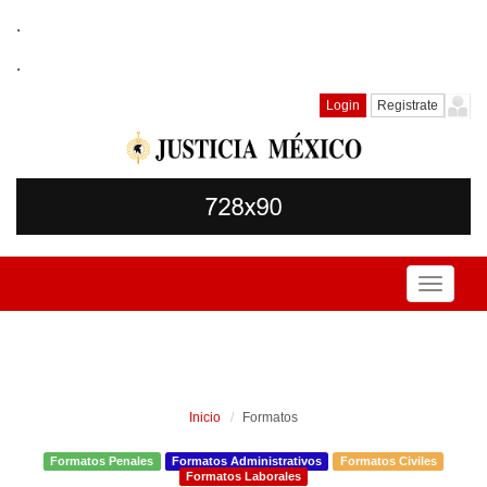
.
.
Login
Registrate
Toggle
navigati
Inicio
Formatos
Formatos Penales
Formatos Administrativos
Formatos Civiles
Formatos Laborales