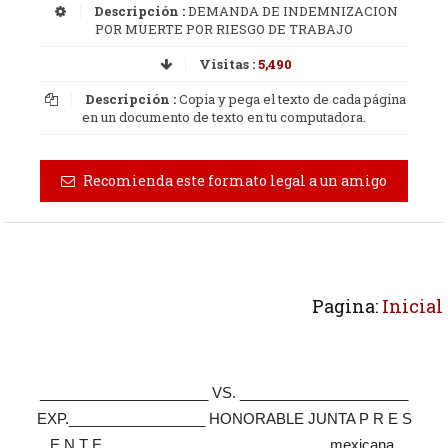
Descripción :
DEMANDA DE INDEMNIZACION
POR MUERTE POR RIESGO DE TRABAJO
Visitas :
5,490
Descripción :
Copia y pega el texto de cada página
en un documento de texto en tu computadora.
Recomienda este formato legal a un amigo
Pagina:
Inicial
_____________________ VS. _____________________
EXP._________________ HONORABLE JUNTA P R E S
E N T E ___________________________, mexicana,