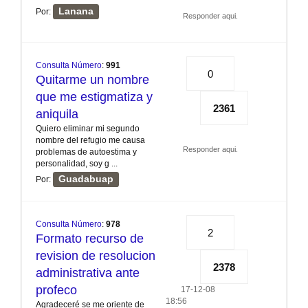
Lanana
Por:
Responder aqui.
Consulta Número
:
991
0
Quitarme un nombre
que me estigmatiza y
2361
aniquila
Quiero eliminar mi segundo
nombre del refugio me causa
Responder aqui.
problemas de autoestima y
personalidad, soy g ...
Guadabuap
Por:
Consulta Número
:
978
2
Formato recurso de
revision de resolucion
2378
administrativa ante
profeco
17-12-08
18:56
Agradeceré se me oriente de