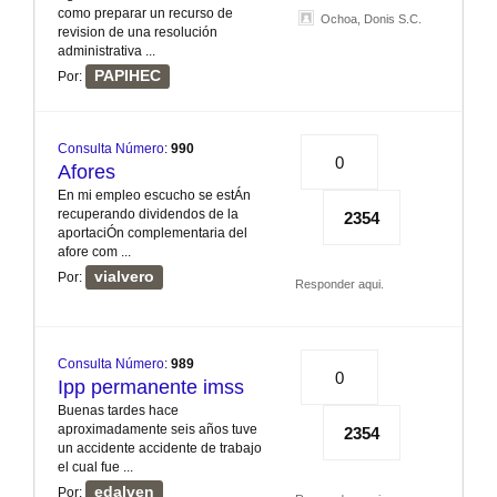
como preparar un recurso de
Ochoa, Donis S.C.
revision de una resolución
administrativa ...
PAPIHEC
Por:
Consulta Número
:
990
0
Afores
En mi empleo escucho se estÁn
recuperando dividendos de la
2354
aportaciÓn complementaria del
afore com ...
vialvero
Por:
Responder aqui.
Consulta Número
:
989
0
Ipp permanente imss
Buenas tardes hace
aproximadamente seis años tuve
2354
un accidente accidente de trabajo
el cual fue ...
edalven
Por: