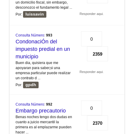
un domicilio fiscal, sin embargo,
desconozco el fundamento legal ...
luissavin
Responder aqui.
Por:
Consulta Número
:
993
0
CondonaciÓn del
impuesto predial en un
2359
municipio
Buen dia, quisiera que me
apoyaran para saber,si una
Responder aqui.
empresa particular puede realizar
un contrato d ...
gpdh
Por:
Consulta Número
:
992
0
Embargo precautorio
Benas noches tengo dos dudas en
cuanto a juicio mercantil la
2370
primera es al emplazarme pueden
hacer ...