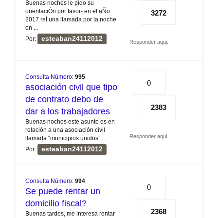
Buenas noches le pido su
orientaciÓn por favor- en el aÑo
3272
2017 reÍ una llamada por la noche
en ...
esteaban24112012
Por:
Responder aqui.
Consulta Número
:
995
0
asociación civil que tipo
de contrato debo de
2383
dar a los trabajadores
Buenas noches este asunto es en
relación a una asociación civil
Responder aqui.
llamada “municipios unidos” ...
esteaban24112012
Por:
Consulta Número
:
994
0
Se puede rentar un
domicilio fiscal?
2368
Buenas tardes, me interesa rentar