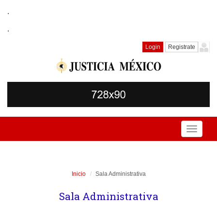
.
.
Login
Registrate
Toggle
navigati
Inicio
Sala Administrativa
Sala Administrativa