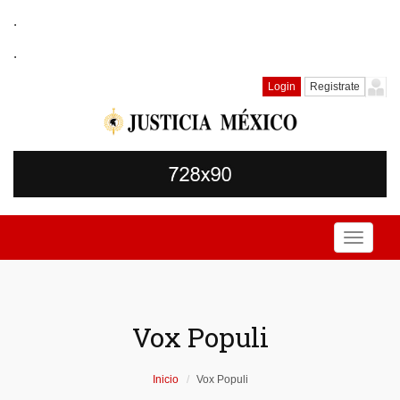
.
.
Login
Registrate
Toggle
navigati
Vox Populi
Inicio
Vox Populi