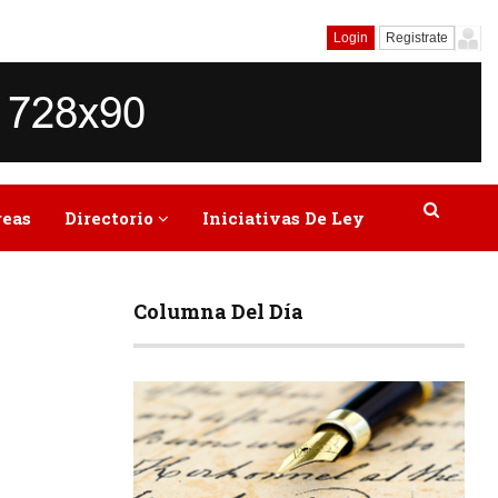
Login
Registrate
reas
Directorio
Iniciativas De Ley
Columna Del Día