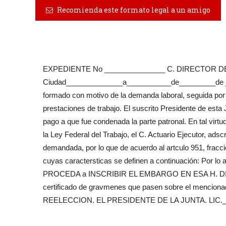
Recomienda este formato legal a un amigo
EXPEDIENTE No _______________ C. DIRECTOR 
Ciudad______________a___________de_________de ____
formado con motivo de la demanda laboral, seguida po
prestaciones de trabajo. El suscrito Presidente de 
pago a que fue condenada la parte patronal. En tal virtu
la Ley Federal del Trabajo, el C. Actuario Ejecutor, adsc
demandada, por lo que de acuerdo al artculo 951, fracció
cuyas caractersticas se definen a continuación: Por lo a
PROCEDA a INSCRIBIR EL EMBARGO EN ESA H. DIRECCIO
certificado de gravmenes que pasen sobre el men
REELECCION. EL PRESIDENTE DE LA JUNTA. LIC._