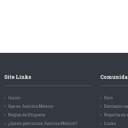
Site Links
Comunida
Inicio
Foro
Que es Justicia México
Envíanos un
Reglas de Etiqueta
Reporta un 
¿Quién patrocina Justicia México?
Links