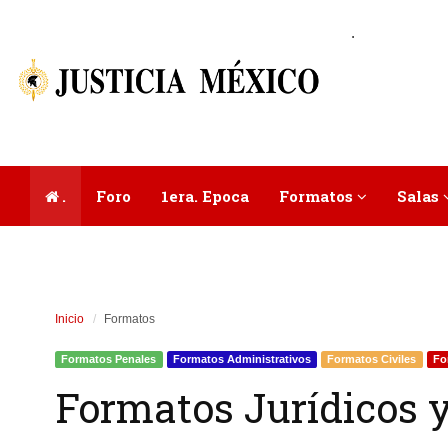
.
.
Foro
1era. Epoca
Formatos
Salas
Inicio
Formatos
Formatos Penales
Formatos Administrativos
Formatos Civiles
Fo
Formatos Jurídicos y