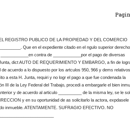
Pagin
DEL REGISTRO PUBLICO DE LA PROPIEDAD Y DEL COMERCIO
_____. Que en el expediente citado en el ngulo superior derecho
r ____________en contra de ____________por el pago de diversas
esta Junta, dict AUTO DE REQUERIMIENTO Y EMBARGO, a fin de logra
d de acuerdo a lo dispuesto por los artculos 950, 966 y dems relativo
rito a esta H. Junta, requiri y no logr el pago a que fue condenada la
n III de la Ley Federal del Trabajo, procedi a embargarle el bien inm
nterior y de acuerdo al articulo __________ de la misma ley, se le sol
N y en su oportunidad de as solicitarlo la actora, expdasele
cionado inmueble. ATENTAMENTE. SUFRAGIO EFECTIVO. NO
_______________________