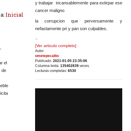
y trabajar incansablemente para extirpar ese
cancer maligno
a:
Inicial
la corrupcion que perversamente y
nefastamente pri y pan son culpables.
...
[Ver articulo completo]
,
Autor:
ometepecalito
Publicado:
2021-01-05 23:35:06
r el
Columna leida:
135402839
veces.
s de
Lecturas completas:
6530
ueble
icita