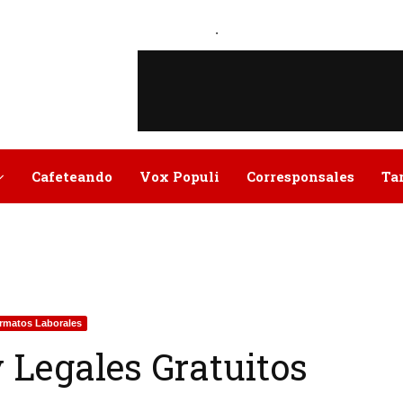
.
Cafeteando
Vox Populi
Corresponsales
Ta
rmatos Laborales
 Legales Gratuitos