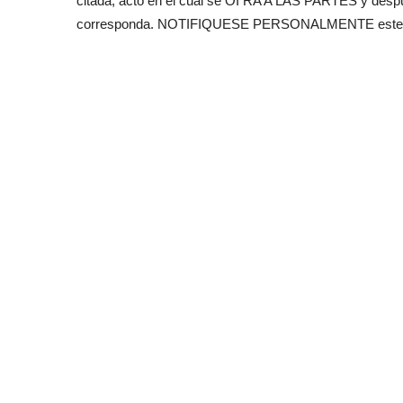
citada, acto en el cual se OI RA A LAS PARTES y despu
corresponda. NOTIFIQUESE PERSONALMENTE este acuerdo