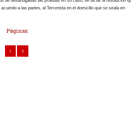
s de desahogadas las pruebas en su caso, se dictar la resolución q
 a las partes, al Tercerista en el domicilio que se seala en
Páginas:
1
2