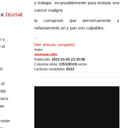
y trabajar incansablemente para extirpar ese
cancer maligno
a:
Inicial
la corrupcion que perversamente y
nefastamente pri y pan son culpables.
...
o y
[Ver articulo completo]
 el
Autor:
ometepecalito
Publicado:
2021-01-05 23:35:06
Columna leida:
135328319
veces.
el
Lecturas completas:
6522
 el
ibir
onoce
das
rmente