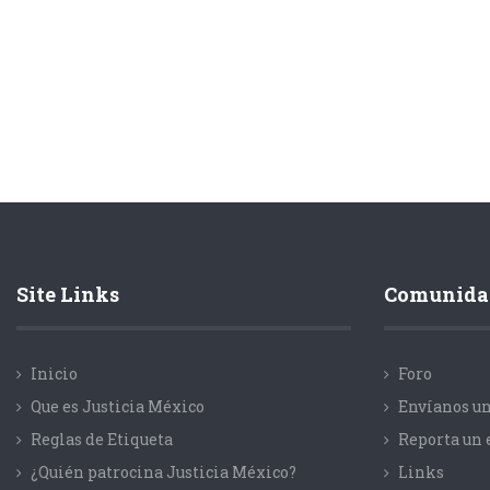
Site Links
Comunida
Inicio
Foro
Que es Justicia México
Envíanos un
Reglas de Etiqueta
Reporta un 
¿Quién patrocina Justicia México?
Links