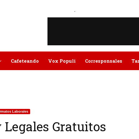
.
Cafeteando
Vox Populi
Corresponsales
Ta
rmatos Laborales
 Legales Gratuitos