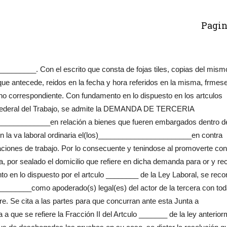
Pagin
____. Con el escrito que consta de fojas tiles, copias del mism
ue antecede, reidos en la fecha y hora referidos en la misma, frmese
rno correspondiente. Con fundamento en lo dispuesto en los artculos
 Federal del Trabajo, se admite la DEMANDA DE TERCERIA
________en relación a bienes que fueren embargados dentro d
n la va laboral ordinaria el(los)_______________________en contra
ones de trabajo. Por lo consecuente y tenindose al promoverte con
, por sealado el domicilio que refiere en dicha demanda para or y rec
to en lo dispuesto por el artculo ________ de la Ley Laboral, se rec
________como apoderado(s) legal(es) del actor de la tercera con to
re. Se cita a las partes para que concurran ante esta Junta a
a que se refiere la Fracción II del Artculo _______ de la ley anterio