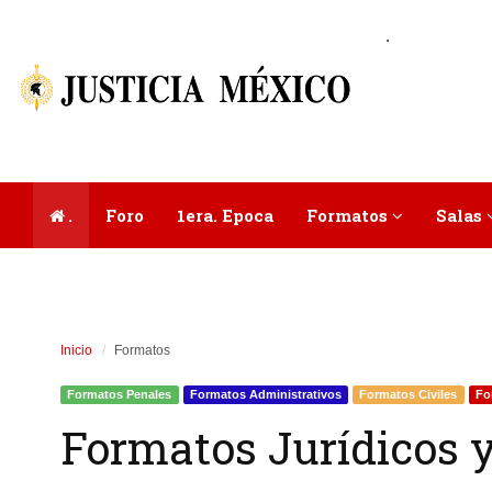
.
.
Foro
1era. Epoca
Formatos
Salas
Inicio
Formatos
Formatos Penales
Formatos Administrativos
Formatos Civiles
Fo
Formatos Jurídicos y