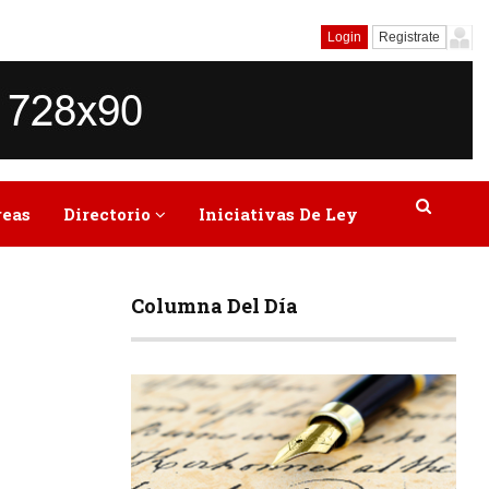
Login
Registrate
reas
Directorio
Iniciativas De Ley
Columna Del Día