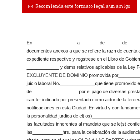
Recomienda este formato legal a un amigo
En__________________a________de_______de__________
documentos anexos a que se refiere la razn de cuenta q
expediente respectivo y regstrese en el Libro de Gobie
_____________ y dems relativos aplicables de la Ley
EXCLUYENTE DE DOMINIO promovida por_____________
juicio laboral No.______________que tiene promovido e
de___________________por el pago de diversas prestaci
carcter indicado por presentado como actor de la tercera
notificaciones en esta Ciudad. En virtud y con fundamen
la personalidad jurdica de el(los)___________________
las facultades inherentes al mandato que se le(s) confie
las____________hrs.,para la celebración de la audiencia 