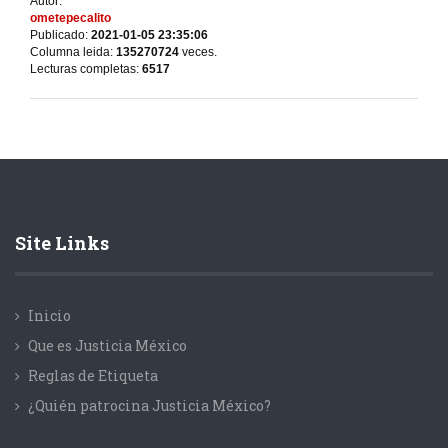
Autor:
ometepecalito
Publicado:
2021-01-05 23:35:06
Columna leida:
135270724
veces.
Lecturas completas:
6517
Site Links
Inicio
Que es Justicia México
Reglas de Etiqueta
¿Quién patrocina Justicia México?