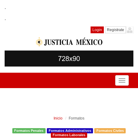
.
.
Login
Registrate
Toggle
navigati
Inicio
Formatos
Formatos Penales
Formatos Administrativos
Formatos Civiles
Formatos Laborales