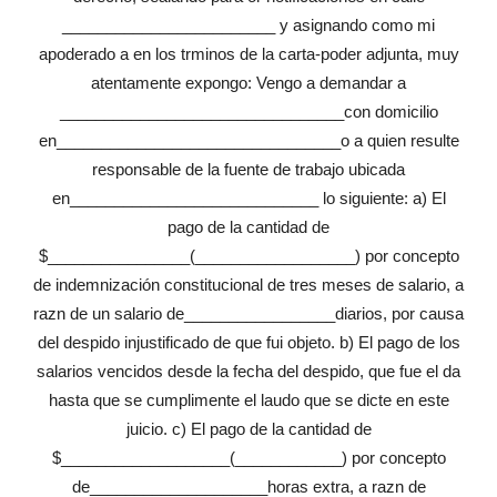
________________________ y asignando como mi
apoderado a en los trminos de la carta-poder adjunta, muy
atentamente expongo: Vengo a demandar a
________________________________con domicilio
en________________________________o a quien resulte
responsable de la fuente de trabajo ubicada
en____________________________ lo siguiente: a) El
pago de la cantidad de
$________________(__________________) por concepto
de indemnización constitucional de tres meses de salario, a
razn de un salario de_________________diarios, por causa
del despido injustificado de que fui objeto. b) El pago de los
salarios vencidos desde la fecha del despido, que fue el da
hasta que se cumplimente el laudo que se dicte en este
juicio. c) El pago de la cantidad de
$___________________(____________) por concepto
de____________________horas extra, a razn de