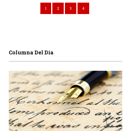
1
2
3
4
Columna Del Día