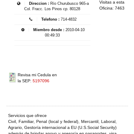
Visitas a esta
Direccion :
Río Churubusco 965-a
Oficina: 7463
Col. Fracc. Los Pinos cp. 80128
Telefono :
714-4832
Miembro desde :
2010-04-10
00:49:33
Revisa mi Cedula en
la SEP:
5197096
Servicios que ofrece
Civil, Familiar, Penal (local y federal), Mercantil, Laboral,
Agrario, Gestoría internacional a EU (U.S.Social Security)
además de brindar apoyo y asesoría en pasaportes, visa