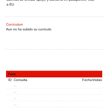
a EU
Currículum
Aun no ha subido su curriculo
Foro
ID
Consulta
Fecha
Visitas
...
...
...
...