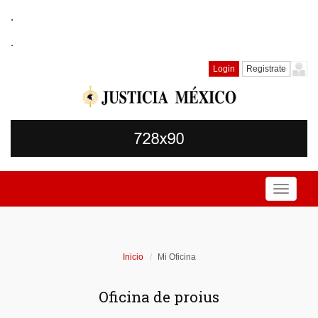
.
.
Login
Registrate
Toggle
navigati
Inicio
Mi Oficina
Oficina de proius