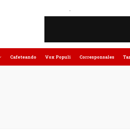
.
Cafeteando
Vox Populi
Corresponsales
Ta