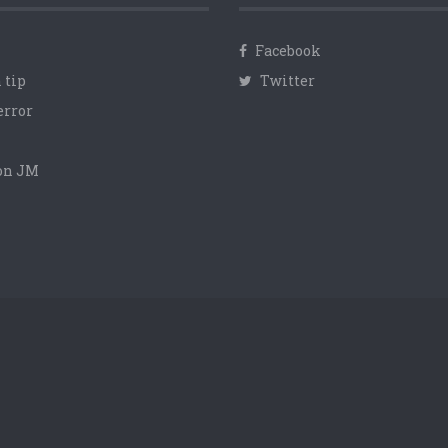
Facebook
 tip
Twitter
error
con JM