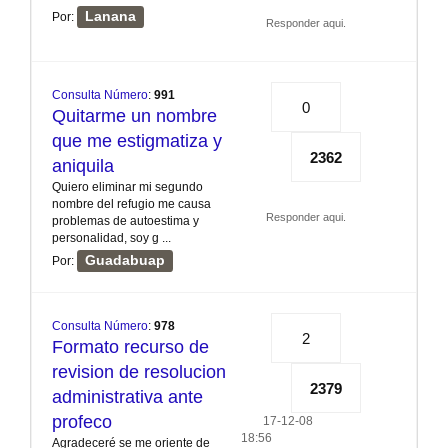
Lanana
Por:
Responder aqui.
Consulta Número
:
991
0
Quitarme un nombre
que me estigmatiza y
2362
aniquila
Quiero eliminar mi segundo
nombre del refugio me causa
Responder aqui.
problemas de autoestima y
personalidad, soy g ...
Guadabuap
Por:
Consulta Número
:
978
2
Formato recurso de
revision de resolucion
2379
administrativa ante
profeco
17-12-08
18:56
Agradeceré se me oriente de