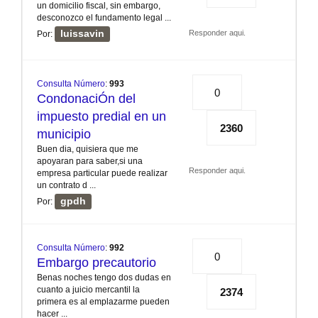
un domicilio fiscal, sin embargo,
desconozco el fundamento legal ...
luissavin
Responder aqui.
Por:
Consulta Número
:
993
0
CondonaciÓn del
impuesto predial en un
2360
municipio
Buen dia, quisiera que me
apoyaran para saber,si una
Responder aqui.
empresa particular puede realizar
un contrato d ...
gpdh
Por:
Consulta Número
:
992
0
Embargo precautorio
Benas noches tengo dos dudas en
cuanto a juicio mercantil la
2374
primera es al emplazarme pueden
hacer ...