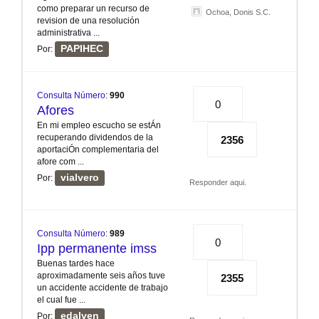
como preparar un recurso de
Ochoa, Donis S.C.
revision de una resolución
administrativa ...
PAPIHEC
Por:
Consulta Número
:
990
0
Afores
En mi empleo escucho se estÁn
recuperando dividendos de la
2356
aportaciÓn complementaria del
afore com ...
vialvero
Por:
Responder aqui.
Consulta Número
:
989
0
Ipp permanente imss
Buenas tardes hace
aproximadamente seis años tuve
2355
un accidente accidente de trabajo
el cual fue ...
edalven
Por: