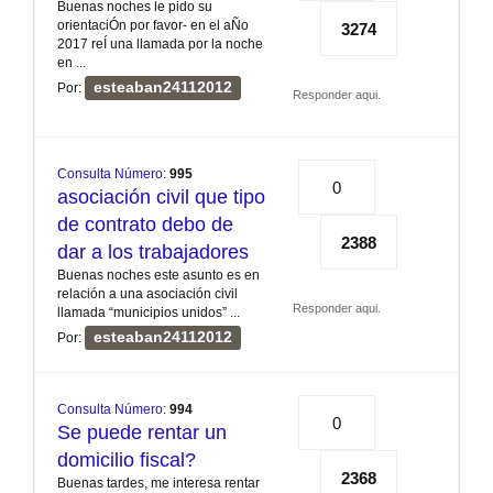
Buenas noches le pido su
orientaciÓn por favor- en el aÑo
3274
2017 reÍ una llamada por la noche
en ...
esteaban24112012
Por:
Responder aqui.
Consulta Número
:
995
0
asociación civil que tipo
de contrato debo de
2388
dar a los trabajadores
Buenas noches este asunto es en
relación a una asociación civil
Responder aqui.
llamada “municipios unidos” ...
esteaban24112012
Por:
Consulta Número
:
994
0
Se puede rentar un
domicilio fiscal?
2368
Buenas tardes, me interesa rentar