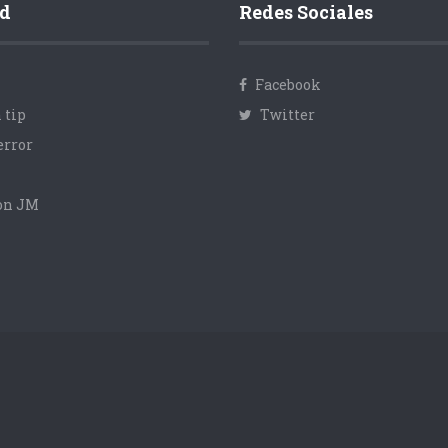
d
Redes Sociales
Facebook
 tip
Twitter
error
con JM