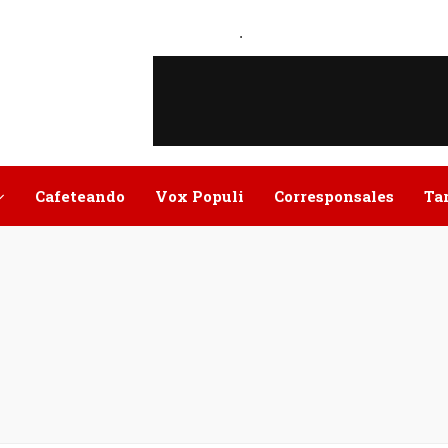
.
Cafeteando
Vox Populi
Corresponsales
Ta