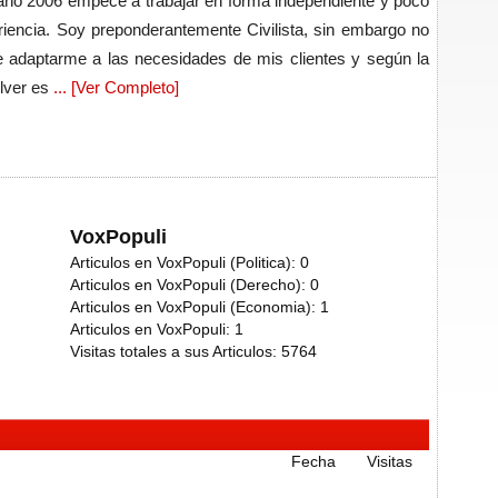
año 2006 empecé a trabajar en forma independiente y poco
iencia. Soy preponderantemente Civilista, sin embargo no
de adaptarme a las necesidades de mis clientes y según la
olver es
... [Ver Completo]
VoxPopuli
Articulos en VoxPopuli (Politica):
0
Articulos en VoxPopuli (Derecho):
0
Articulos en VoxPopuli (Economia):
1
Articulos en VoxPopuli:
1
Visitas totales a sus Articulos:
5764
Fecha
Visitas