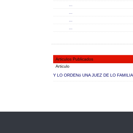
...
...
...
...
Articulos Publicados
Articulo
Y LO ORDENó UNA JUEZ DE LO FAMILIAR!