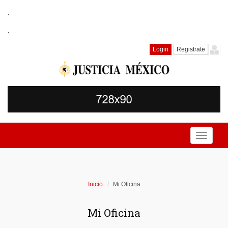
.
.
Login
Registrate
Toggle
navigati
Inicio
Mi Oficina
Mi Oficina