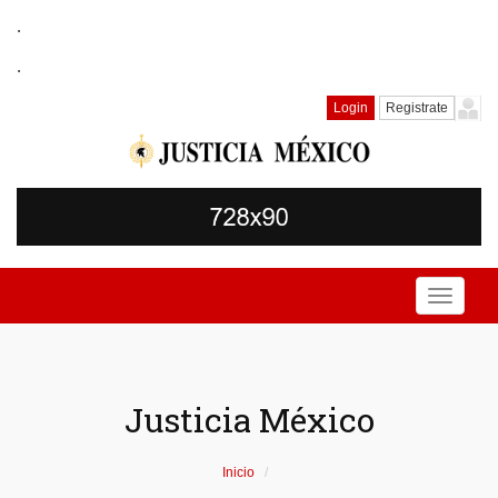
.
.
Login
Registrate
Toggle
navigati
Justicia México
Inicio