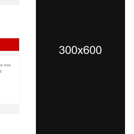
ue nos
d