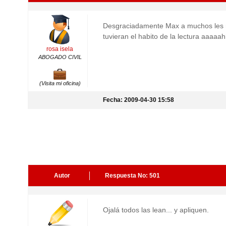
Desgraciadamente Max a muchos les mole
tuvieran el habito de la lectura aaaaa
rosa isela
ABOGADO CIVIL
(Visita mi oficina)
Fecha: 2009-04-30 15:58
Autor
Respuesta No: 501
Ojalá todos las lean... y apliquen.