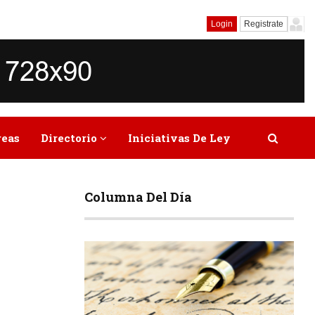
Login
Registrate
reas
Directorio
Iniciativas De Ley
Columna Del Día