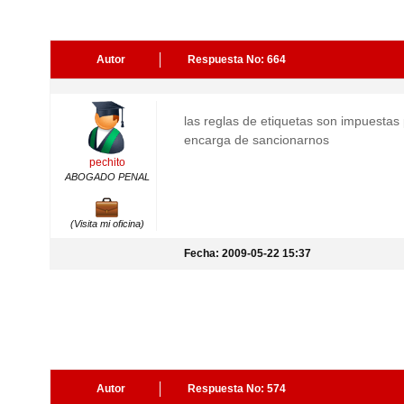
Autor
Respuesta No: 664
las reglas de etiquetas son impuestas
encarga de sancionarnos
pechito
ABOGADO PENAL
(Visita mi oficina)
Fecha: 2009-05-22 15:37
Autor
Respuesta No: 574