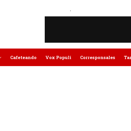
.
Cafeteando
Vox Populi
Corresponsales
Ta