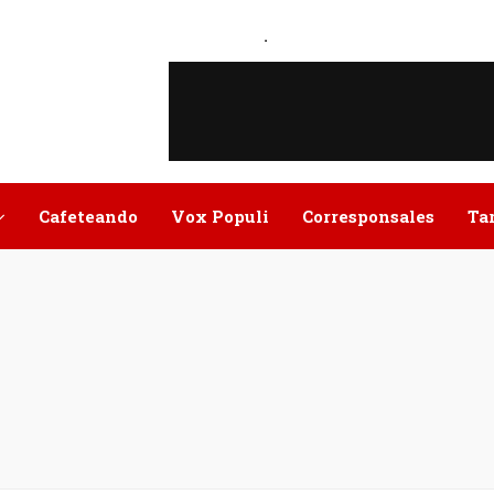
.
Cafeteando
Vox Populi
Corresponsales
Ta