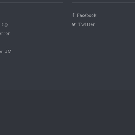
Facebook
 tip
Twitter
error
con JM