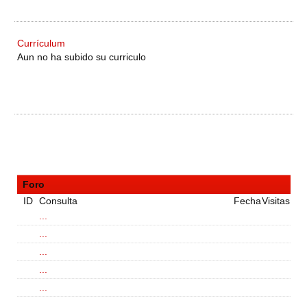
Currículum
Aun no ha subido su curriculo
Foro
ID
Consulta
Fecha
Visitas
...
...
...
...
...