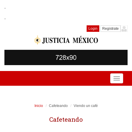
.
.
Login
Registrate
Toggle
navigati
Inicio
Cafeteando
Viendo un café
Cafeteando