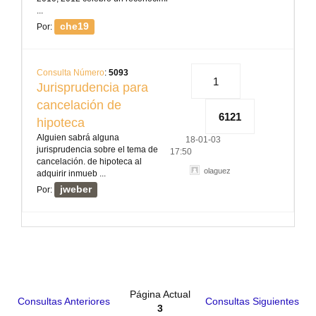
...
che19
Por:
Consulta Número
:
5093
1
Jurisprudencia para
cancelación de
6121
hipoteca
Alguien sabrá alguna
18-01-03
jurisprudencia sobre el tema de
17:50
cancelación. de hipoteca al
olaguez
adquirir inmueb ...
jweber
Por:
Página Actual
Consultas Anteriores
Consultas Siguientes
3