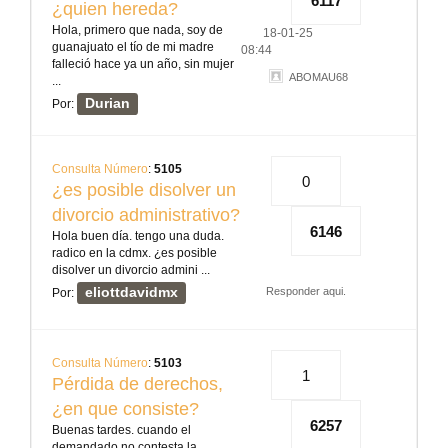
6117
¿quien hereda?
Hola, primero que nada, soy de
18-01-25
guanajuato el tío de mi madre
08:44
falleció hace ya un año, sin mujer
ABOMAU68
...
Durian
Por:
Consulta Número
:
5105
0
¿es posible disolver un
divorcio administrativo?
6146
Hola buen día. tengo una duda.
radico en la cdmx. ¿es posible
disolver un divorcio admini ...
eliottdavidmx
Responder aqui.
Por:
Consulta Número
:
5103
1
Pérdida de derechos,
¿en que consiste?
6257
Buenas tardes. cuando el
demandado no contesta la