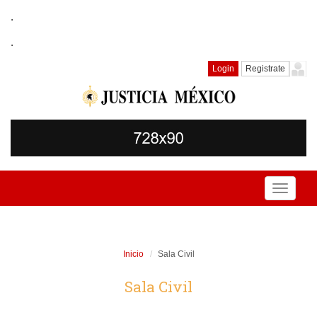
.
.
Login
Registrate
Toggle
navigati
Inicio
Sala Civil
Sala Civil