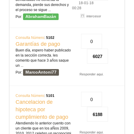
18-01-18
demanda, pierde sus derechos y
00:28
el proceso se sigue ...
AbrahamBazán
intercesor
Por:
Consulta Número
:
5102
0
Garantías de pago
Buen día, espero haber publicado
en la sección correcta. les
6027
comento que hace 3 años saque
un ...
MarcoAntoni77
Por:
Responder aqui.
Consulta Número
:
5101
0
Cancelacion de
hipoteca por
6188
cumplimiento de pago
Atendiendo lo anterior cuento con
un cliente que en los aÑos 2009,
Responder aqui.
2010, 2012 celebro un reconocimi