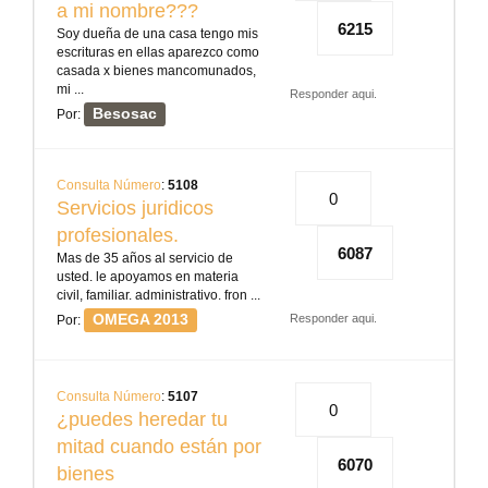
a mi nombre???
6215
Soy dueña de una casa tengo mis
escrituras en ellas aparezco como
casada x bienes mancomunados,
mi ...
Responder aqui.
Besosac
Por:
Consulta Número
:
5108
0
Servicios juridicos
profesionales.
6087
Mas de 35 años al servicio de
usted. le apoyamos en materia
civil, familiar. administrativo. fron ...
OMEGA 2013
Responder aqui.
Por:
Consulta Número
:
5107
0
¿puedes heredar tu
mitad cuando están por
6070
bienes