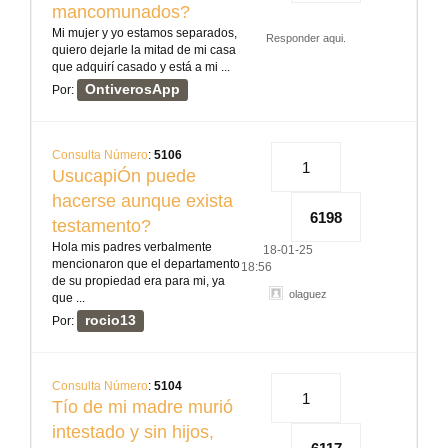
mancomunados?
Mi mujer y yo estamos separados,
Responder aqui.
quiero dejarle la mitad de mi casa
que adquirí casado y está a mi ...
OntiverosApp
Por:
Consulta Número
:
5106
1
UsucapiÓn puede
hacerse aunque exista
6198
testamento?
Hola mis padres verbalmente
18-01-25
mencionaron que el departamento
18:56
de su propiedad era para mi, ya
olaguez
que ...
rocio13
Por:
Consulta Número
:
5104
1
Tío de mi madre murió
intestado y sin hijos,