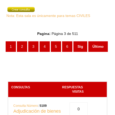
Nota: Esta sala es únicamente para temas CIVILES
Pagina:
Página 3 de 511
1
2
3
4
5
6
Sig
Último
CONSULTAS
RESPUESTAS
.
VISITAS
Consulta Número
:
5109
0
Adjudicación de bienes