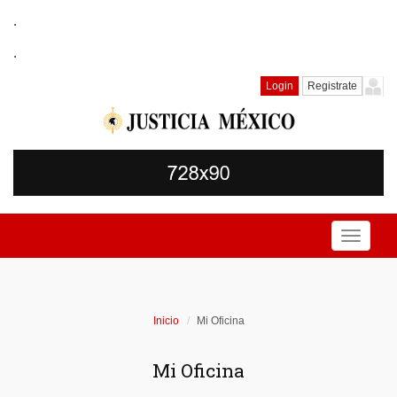
.
.
Login
Registrate
Toggle
navigati
Inicio
Mi Oficina
Mi Oficina