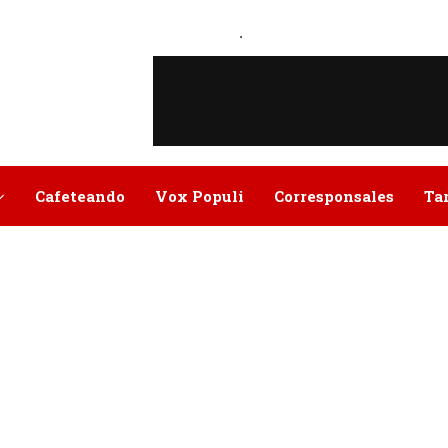
.
Cafeteando
Vox Populi
Corresponsales
Ta