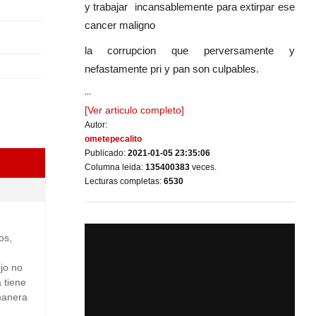
y trabajar incansablemente para extirpar ese
cancer maligno
la corrupcion que perversamente y
nefastamente pri y pan son culpables.
...
[Ver articulo completo]
Autor:
ometepecalito
Publicado:
2021-01-05 23:35:06
Columna leida:
135400383
veces.
Lecturas completas:
6530
os,
ijo no
 tiene
manera