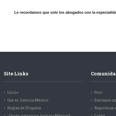
Le recordamos que solo los abogados con la especialidad
Site Links
Comunida
Inicio
Foro
Que es Justicia México
Envíanos un
Reglas de Etiqueta
Reporta un 
¿Quién patrocina Justicia México?
Links