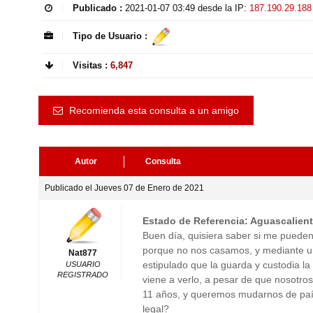
Publicado :
2021-01-07 03:49
desde la IP:
187.190.29.188
Tipo de Usuario :
Visitas :
6,847
Recomienda esta consulta a un amigo
Autor
Consulta
Publicado el Jueves 07 de Enero de 2021
Estado de Referencia: Aguascalien
Buen día, quisiera saber si me pueden
porque no nos casamos, y mediante un
Nat877
estipulado que la guarda y custodia la
USUARIO
REGISTRADO
viene a verlo, a pesar de que nosotro
11 años, y queremos mudarnos de país
legal?