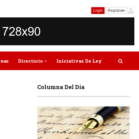
Login
Registrate
reas
Directorio
Iniciativas De Ley
Columna Del Día