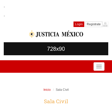
.
.
Login
Registrate
Toggle
navigati
Inicio
Sala Civil
Sala Civil