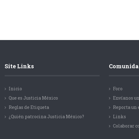
Site Links
Comunida
Inicio
Foro
Que es Justicia México
Envíanos un
Reglas de Etiqueta
Reporta un 
¿Quién patrocina Justicia México?
Links
Colaborar 