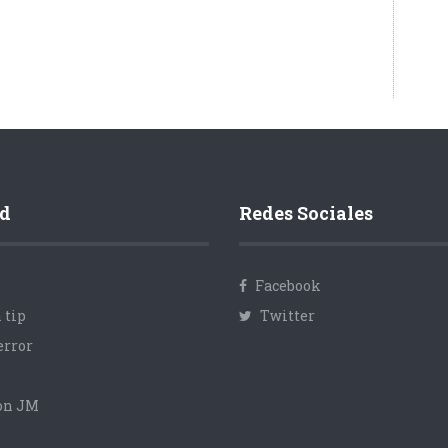
d
Redes Sociales
Facebook
 tip
Twitter
error
con JM