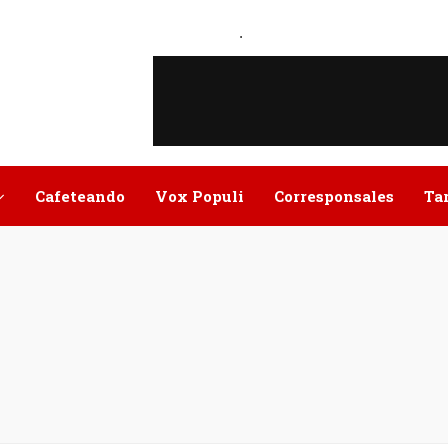
.
Cafeteando
Vox Populi
Corresponsales
Ta