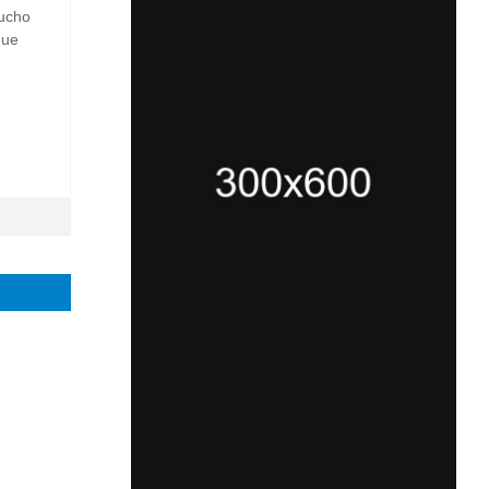
mucho
que