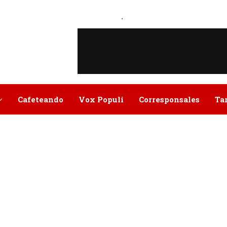
.
Cafeteando
Vox Populi
Corresponsales
Ta