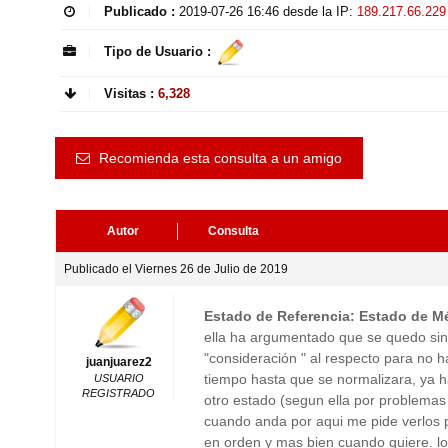
Publicado :
2019-07-26 16:46
desde la IP:
189.217.66.229
Tipo de Usuario :
Visitas :
6,328
Recomienda esta consulta a un amigo
Autor
Consulta
Publicado el Viernes 26 de Julio de 2019
Estado de Referencia: Estado de M
ella ha argumentado que se quedo sin 
"consideración " al respecto para no h
juanjuarez2
tiempo hasta que se normalizara, ya 
USUARIO
REGISTRADO
otro estado (segun ella por problemas
cuando anda por aqui me pide verlos 
en orden y mas bien cuando quiere. l