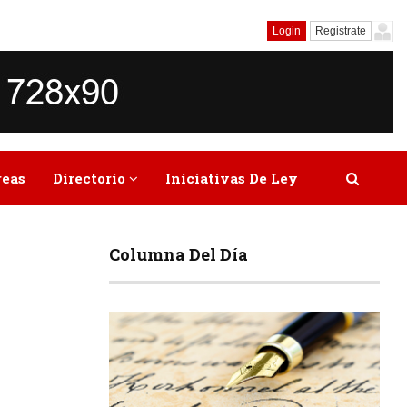
Login
Registrate
reas
Directorio
Iniciativas De Ley
Columna Del Día