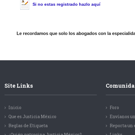
Si no estas registrado hazlo aquí
Le recordamos que solo los abogados con la especialidad
Site Links
Comunida
Inicio
Foro
Que es Justicia México
Envíanos un
Reglas de Etiqueta
Reporta un 
¿Quién patrocina Justicia México?
Links