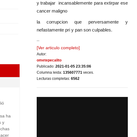
y trabajar incansablemente para extirpar ese
cancer maligno
la corrupcion que perversamente y
nefastamente pri y pan son culpables.
...
[Ver articulo completo]
Autor:
ometepecalito
Publicado:
2021-01-05 23:35:06
Columna leida:
135607771
veces.
Lecturas completas:
6562
dió
asa ha
s y
echas
hacer