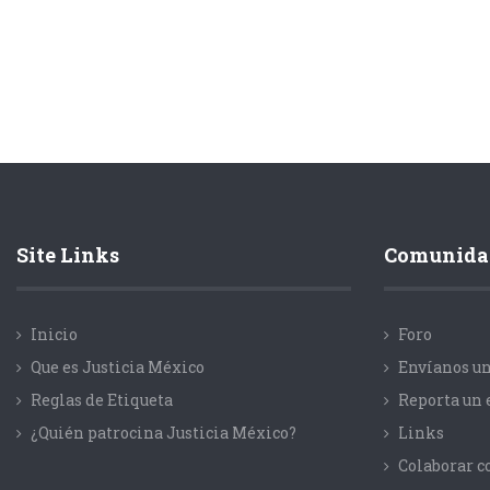
Site Links
Comunida
Inicio
Foro
Que es Justicia México
Envíanos un
Reglas de Etiqueta
Reporta un 
¿Quién patrocina Justicia México?
Links
Colaborar 