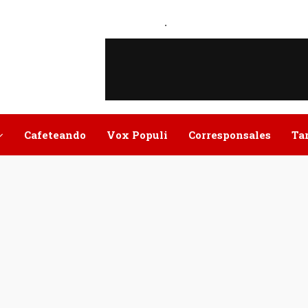
.
Cafeteando
Vox Populi
Corresponsales
Ta