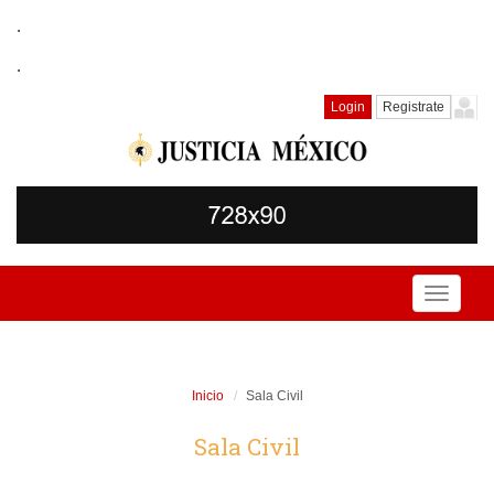
.
.
Login
Registrate
Toggle
navigati
Inicio
Sala Civil
Sala Civil