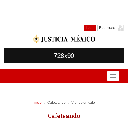
.
.
Login
Registrate
Toggle
navigati
Inicio
Cafeteando
Viendo un café
Cafeteando