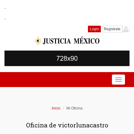
.
.
Login
Registrate
Toggle
navigati
Inicio
Mi Oficina
Oficina de victorlunacastro