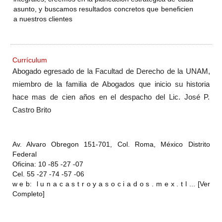
asunto, y buscamos resultados concretos que beneficien
a nuestros clientes
Currículum
Abogado egresado de la Facultad de Derecho de la UNAM,
miembro de la familia de Abogados que inicio su historia
hace mas de cien años en el despacho del Lic. José P.
Castro Brito
Av. Alvaro Obregon 151-701, Col. Roma, México Distrito
Federal
Oficina: 10 -85 -27 -07
Cel. 55 -27 -74 -57 -06
w e b: l u n a c a s t r o y a s o c i a d o s . m e x . t l ... [Ver
Completo]