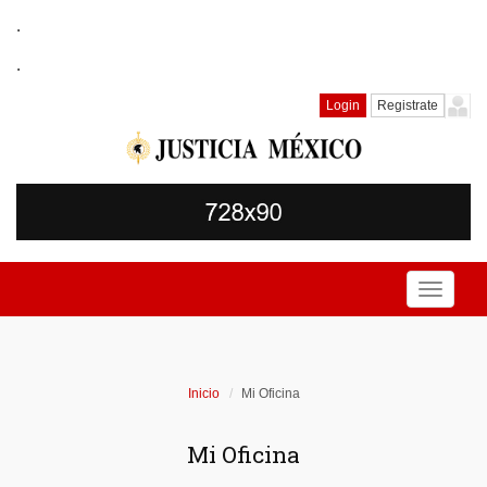
.
.
Login
Registrate
Toggle
navigati
Inicio
Mi Oficina
Mi Oficina