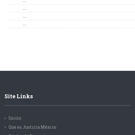
...
...
...
...
Site Links
Inicio
Que es Justicia México