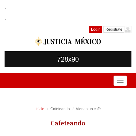
.
.
Login
Registrate
Toggle
navigati
Inicio
Cafeteando
Viendo un café
Cafeteando