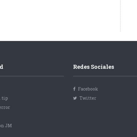
d
Redes Sociales
Facebook
 tip
Twitter
error
con JM