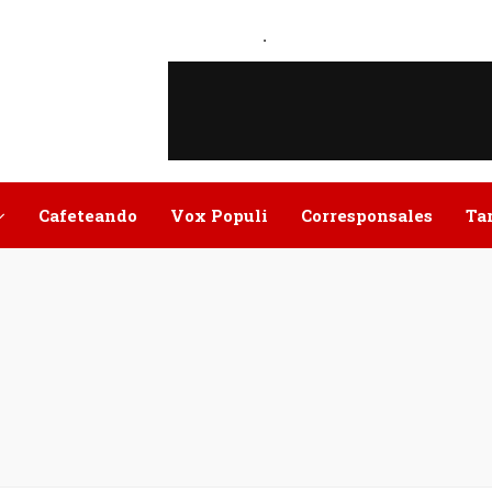
.
Cafeteando
Vox Populi
Corresponsales
Ta