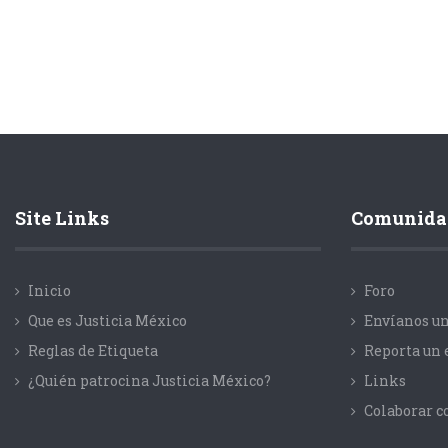
Site Links
Comunida
Inicio
Foro
Que es Justicia México
Envíanos un
Reglas de Etiqueta
Reporta un 
¿Quién patrocina Justicia México?
Links
Colaborar 