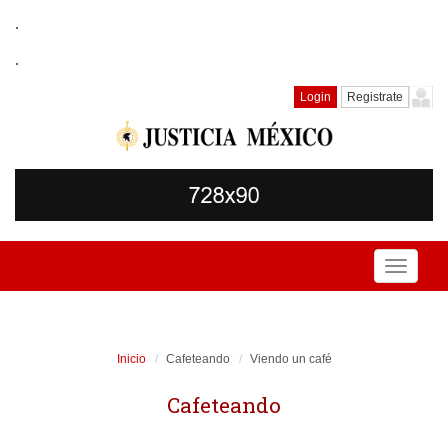
.
.
Login
Registrate
Toggle
navigati
Inicio
Cafeteando
Viendo un café
Cafeteando