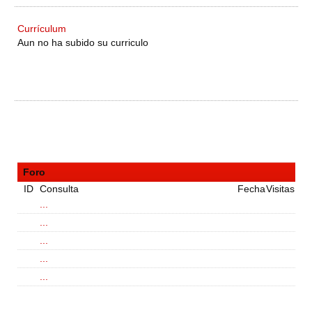
Currículum
Aun no ha subido su curriculo
Foro
ID
Consulta
Fecha
Visitas
...
...
...
...
...