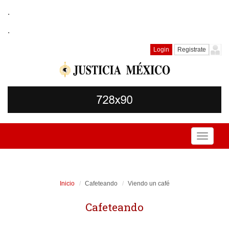
.
.
Login
Registrate
Toggle
navigati
Inicio
Cafeteando
Viendo un café
Cafeteando