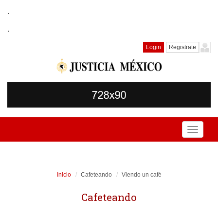
.
.
Login
Registrate
Toggle
navigati
Inicio
Cafeteando
Viendo un café
Cafeteando