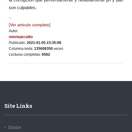
son culpables.
...
[Ver articulo completo]
Autor:
ometepecalito
Publicado:
2021-01-05 23:35:06
Columna leida:
135608350
veces.
Lecturas completas:
6562
Site Links
Inicio