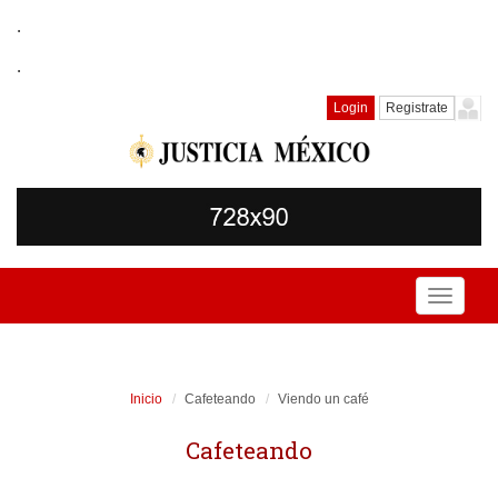
.
.
Login
Registrate
Toggle
navigati
Inicio
Cafeteando
Viendo un café
Cafeteando