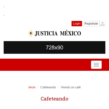
.
.
Login
Registrate
Toggle
navigati
Inicio
Cafeteando
Viendo un café
Cafeteando