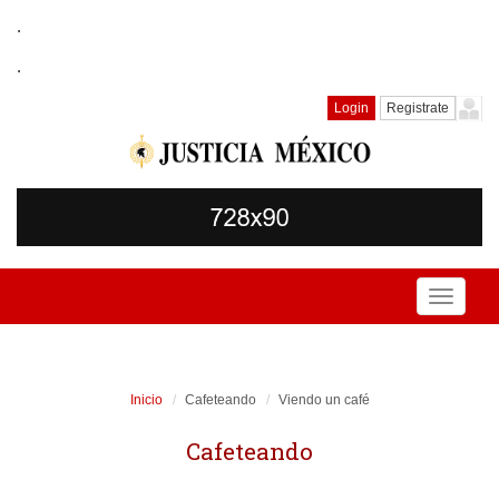
.
.
Login
Registrate
Toggle
navigati
Inicio
Cafeteando
Viendo un café
Cafeteando