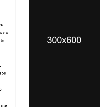
o
os
rse a
nte
,
asos
o
s me