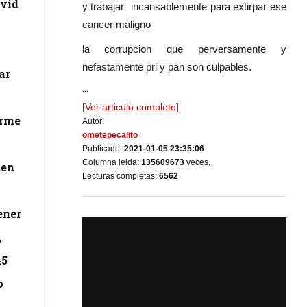
avid
y trabajar incansablemente para extirpar ese
cancer maligno
la corrupcion que perversamente y
nefastamente pri y pan son culpables.
ar
...
[Ver articulo completo]
erme
Autor:
ometepecalito
Publicado:
2021-01-05 23:35:06
Columna leida:
135609673
veces.
den
Lecturas completas:
6562
ener
,
45
o