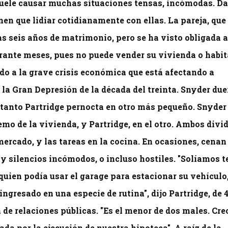
uele causar muchas situaciones tensas, incómodas. D
en que lidiar cotidianamente con ellas. La pareja, que
as seis años de matrimonio, pero se ha visto obligada a
rante meses, pues no puede vender su vivienda o habit
o a la grave crisis económica que está afectando a
 la Gran Depresión de la década del treinta. Snyder du
n tanto Partridge pernocta en otro más pequeño. Snyder
emo de la vivienda, y Partridge, en el otro. Ambos divi
mercado, y las tareas en la cocina. En ocasiones, cenan
ay silencios incómodos, o incluso hostiles. "Solíamos t
uien podía usar el garage para estacionar su vehículo
ingresado en una especie de rutina", dijo Partridge, de 
 de relaciones públicas. "Es el menor de dos males. Cre
ada por la ejecución de nuestra hipoteca". A raíz de la