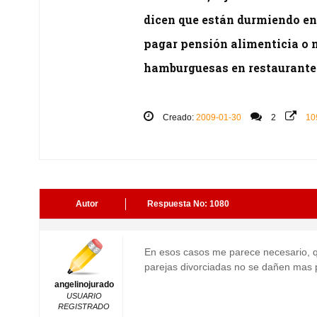
dicen que están durmiendo en
pagar pensión alimenticia o 
hamburguesas en restaurantes
Creado:
2009-01-30
2
10
Autor
Respuesta No: 1080
En esos casos me parece necesario, 
parejas divorciadas no se dañen mas p
angelinojurado
USUARIO
REGISTRADO