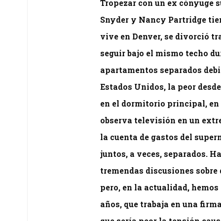
Tropezar con un ex cónyuge s
Snyder y Nancy Partridge tien
vive en Denver, se divorció tr
seguir bajo el mismo techo du
apartamentos separados debid
Estados Unidos, la peor desde
en el dormitorio principal, e
observa televisión en un extr
la cuenta de gastos del super
juntos, a veces, separados. H
tremendas discusiones sobre q
pero, en la actualidad, hemos 
años, que trabaja en una firma
que sería peor la tensión caus