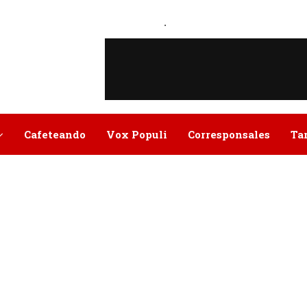
.
Cafeteando
Vox Populi
Corresponsales
Ta