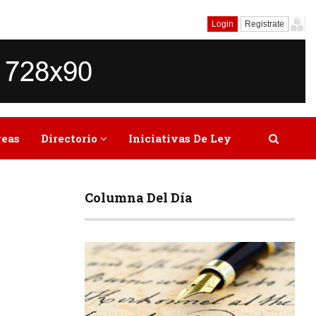
Login
Registrate
reas
Directorio
Iniciativas De Ley
Columna Del Día