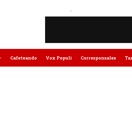
.
Cafeteando
Vox Populi
Corresponsales
Ta