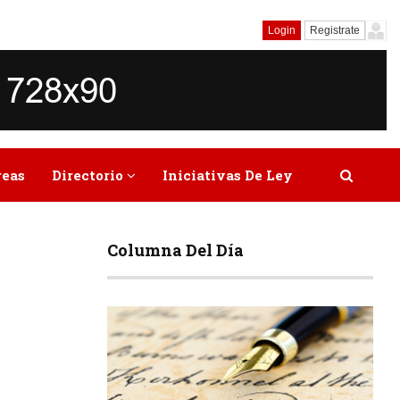
Login
Registrate
reas
Directorio
Iniciativas De Ley
Columna Del Día