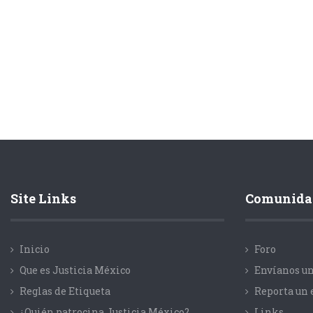
Site Links
Comunida
Inicio
Foro
Que es Justicia México
Envíanos un
Reglas de Etiqueta
Reporta un 
¿Quién patrocina Justicia México?
Links